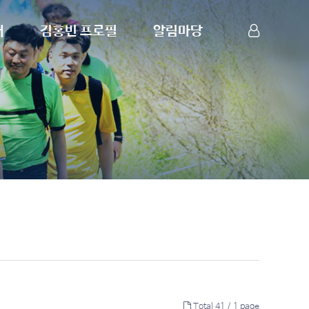
내
김홍빈 프로필
알림마당
산악인 김홍빈
공지사항
LOG IN
SIGN UP
프로필
포토갤러리
포상경력
영상자료실
7대륙 최고봉
언론보도
8000m 14좌
연례보고
스키/사이클
행사요청
원정대 후원사
자유게시판
Total 41 /
1 page