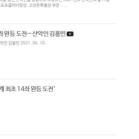
츠클라이밍상, 고상돈특별상 부문 . . .
4좌 완등 도전…산악인 김홍빈
 김홍빈 2021. 06. 10.
 최초 14좌 완등 도전'