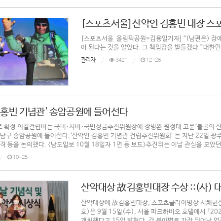
[스포츠서울] 산악인 김홍빈 대장 스
[스포츠서울 올림픽공원=김용일기자] “(남편은) 장애
이 된다는 것을 알았다. 그 책임감을 받들겠다.”대한민국
관리자
3421
12-26
김홍빈 기념관' 송암공원에 들어선다
 확정 의결건립비는 국비·시비·국민성금추진위원장에 장병완 원정대 고문‘불굴의 산악
 남구 송암공원에 들어선다.‘산악인 김홍빈 기념관 건립추진위원회’ 는 지난 22일 
 등을 논의했다. <남도일보 10월 18일자 1면 등 보도>추진위는 이날 관심을 모았던 . 
10-25
산악대상 故김홍빈대장 수상 ::(사)
산악대상에 故김홍빈대장, 스포츠클라이밍상 서채현선
호)은 9월 15일(수), 서울 파크하비오 호텔에서 『2
개최했다고 15일 밝혔다. 각 분야별로 가장 뛰어난 