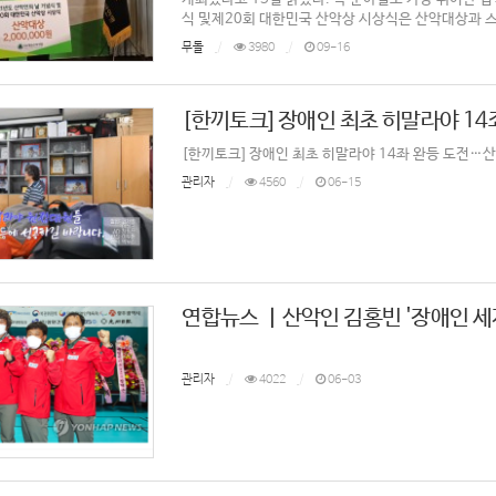
식 및제20회 대한민국 산악상 시상식은 산악대상과 스포
무돌
3980
09-16
[한끼토크] 장애인 최초 히말라야 1
[한끼토크] 장애인 최초 히말라야 14좌 완등 도전…산악인
관리자
4560
06-15
연합뉴스 ㅣ산악인 김홍빈 '장애인 세계
관리자
4022
06-03