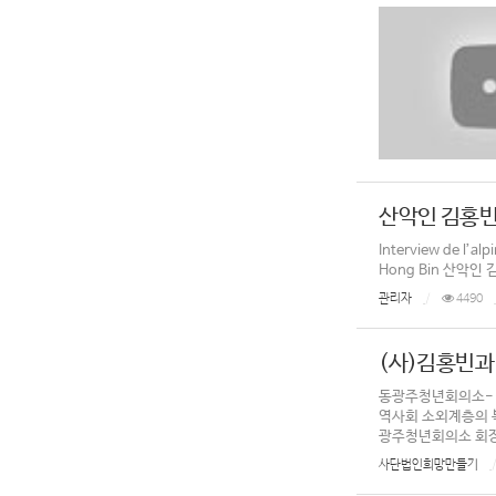
산악인 김홍빈 
Interview de l’
Hong Bin 산악인
관리자
4490
(사)김홍빈
동광주청년회의소-(
역사회 소외계층의 
광주청년회의소 회장
사단법인희망만들기