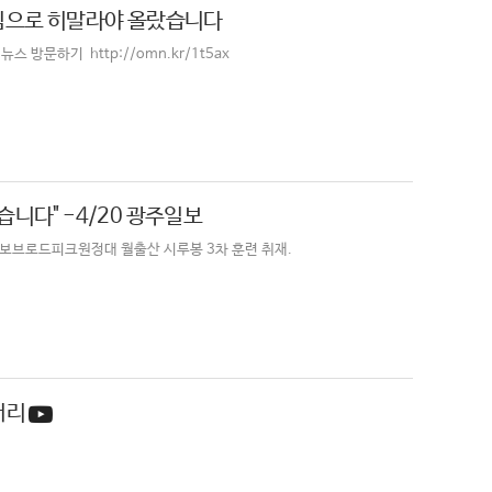
 힘으로 히말라야 올랐습니다
문하기 http://omn.kr/1t5ax
니다" -4/20 광주일보
일보브로드피크원정대 월출산 시루봉 3차 훈련 취재.
러리