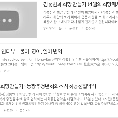
김홍빈과 희망 만들기 (4월의 희망메
김홍빈과 희망 만들기 (4월의 희망메세지)김홍빈과 
리두기에 함께 하기 위해서 힘든 시간을 보내고 계시
복한 시간 보내시고 다시 함께 뵙기를 기원합니다여러분
무지개가피는돌
4131
04-04
인터뷰 - 불어, 영어, 일어 번역
alpiniste sud-coréen, Kim Hong-Bin 산악인 김홍빈 인터뷰 - 불어버전https://youtu.b
 김홍빈 인터뷰 - 영어버전 https://youtu.be/qFtzeIR1sM0登山家の金·ホンビ
02-21
과 희망만들기~동광주청년회의소 사회공헌협약식
사)김홍빈과 희망만들기 사회공헌협약“상호 협력 통해 소외계층 복지 증진 이바지”동
복지 증진을 위해 상호 협력하는 사회공헌협약을 체결했다고 13일 밝혔다. <사진>
과 류재선 김홍빈과희망만들기 이사장 등 회원 40여명이 참석했다.동광주청년회의소와 
4220
01-14