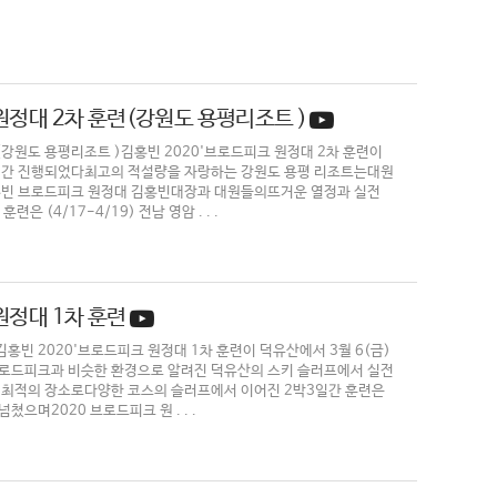
 원정대 2차 훈련(강원도 용평리조트 )
련(강원도 용평리조트 )김홍빈 2020'브로드피크 원정대 2차 훈련이
박3일간 진행되었다​최고의 적설량을 자랑하는 강원도 용평 리조트는대원
 김홍빈 브로드피크 원정대 김홍빈대장과 대원들의뜨거운 열정과 실전
(4/17-4/19) 전남 영암 . . .
원정대 1차 훈련
김홍빈 2020'브로드피크 원정대 1차 훈련이 덕유산에서 3월 6(금)
은 브로드피크과 비슷한 환경으로 알려진 덕유산의 스키 슬러프에서 실전
 최적의 장소로다양한 코스의 슬러프에서 이어진 2박3일간 훈련은
으며2020 브로드피크 원 . . .