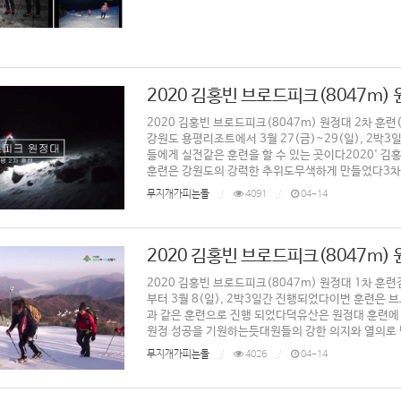
2020 김홍빈 브로드피크(8047m)
2020 김홍빈 브로드피크(8047m) 원정대 2차 훈
강원도 용평리조트에서 3월 27(금)~29(일), 2
들에게 실전같은 훈련을 할 수 있는 곳이다2020'
훈련은 강원도의 강력한 추위도무색하게 만들었다3차 훈련은 
무지개가피는돌
4091
04-14
2020 김홍빈 브로드피크(8047m) 
2020 김홍빈 브로드피크(8047m) 원정대 1차 훈련
부터 3월 8(일), 2박3일간 진행되었다​이번 훈련
과 같은 훈련으로 진행 되었다덕유산은 원정대 훈련에
원정 성공을 기원하는듯대원들의 강한 의지와 열의로 넘쳤
무지개가피는돌
4026
04-14