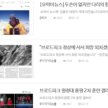
[오마이뉴스] 두손이 없지만 다리의
오마이 뉴스에 김홍빈 대장이 게재 되었습니다오마이뉴스 방
관리자
2543
05-10
"브로드피크 정상에 서서 희망 외치겠습
"브로드피크 정상에 서서 희망 외치겠습니다" -광주
무지개가피는돌
4163
04-20
브로드피크 원정대 용평 2차 훈련 갤
브로드피크 원정대 용평 2차 훈련 갤러리
무지개가피는돌
3941
04-15