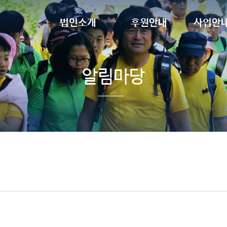
법인소개
후원안내
사업안
설립목적
정기후원
장애인
인사말
일시후원
청소년
조직도
알림마당
임원현황
찾아오시는 길
법인 후원사