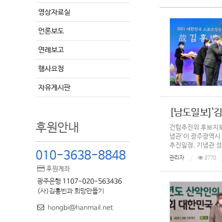
영상자료실
언론보도
연례보고
행사요청
자유게시판
[남도일보]`
후원안내
건립추진위 후보지로
념관’이 광주광역시
추진일정, 기념관 성격
010-3638-8848
관리자
3770
후원계좌
광주은행
1107-020-563436
(사)김홍빈과 희망만들기
hongbi@hanmail.net