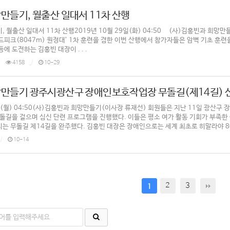
만들기, 월출산 일대서 11차 산행
 월출산 일대서 11차 산행2019년 10월 29일(화) 04:50 (사)김홍빈과 희망만
로드피크(8047m) 원정대’ 1차 훈련을 겸한 이번 산행에서 참가자들은 암벽 기초 
등에 도전하는 김홍빈 대장이 . . .
4158
10-29
만들기 광주시광산구 장애인보호작업장 무돌길(제14길) 
4일(월) 04:50(사)김홍빈과 희망만들기(이사장 류재선) 회원들은 지난 11일 광산
무돌길을 걸으며 심신 단련 프로그램을 진행했다. 이들은 평소 여가 활동 기회가 부족
 무돌길 제14길을 완주했다. 김홍빈 대장은 장애인으로는 세계 최초로 히말라야 8000 
10-14
2
3
1