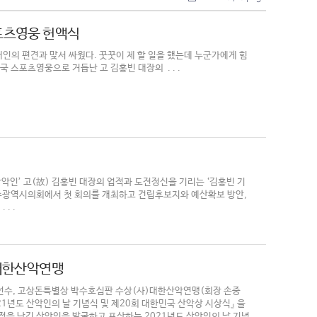
포츠영웅 헌액식
인의 편견과 맞서 싸웠다. 꿋꿋이 제 할 일을 했는데 누군가에게 힘
 스포츠영웅으로 거듭난 고 김홍빈 대장의 . . .
인’ 고(故) 김홍빈 대장의 업적과 도전정신을 기리는 ‘김홍빈 기
광주광역시의회에서 첫 회의를 개최하고 건립후보지와 예산확보 방안,
. .
 대한산악연맹
수, 고상돈특별상 박수호심판 수상(사)대한산악연맹(회장 손중
021년도 산악인의 날 기념식 및 제20회 대한민국 산악상 시상식』 을
업적을 남긴 산악인을 발굴하고 포상하는 2021년도 산악인의 날 기념