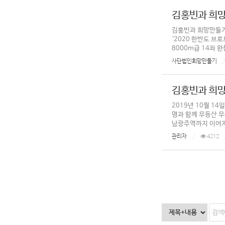
김홍빈과 희망
김홍빈과 희망만들기,
‘2020 한반도 브
8000m급 14좌 완
사단법인희망만들기
김홍빈과 희망
2019년 10월 1
명과 함께 무등산 
남광주역까지 이어지는
관리자
4212
맨끝