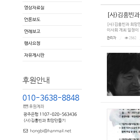
영상자료실
[사)김홍빈과
언론보도
[사)김홍빈과 희망만들
이사회 개최 일정이
연례보고
관리자
2562
행사요청
자유게시판
후원안내
010-3638-8848
후원계좌
광주은행
1107-020-563436
(사)김홍빈과 희망만들기
hongbi@hanmail.net