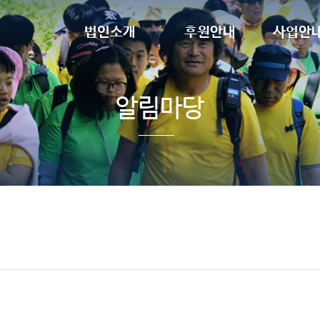
법인소개
후원안내
사업안
설립목적
정기후원
장애인
인사말
일시후원
청소년
조직도
알림마당
임원현황
찾아오시는 길
법인 후원사