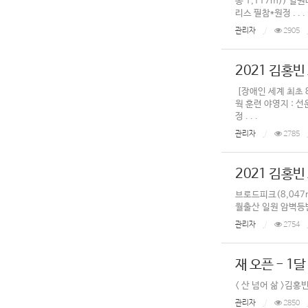
봉 1,117m)) 일
리스 필참*원정 . . .
관리자
2905
2021 김홍빈
[장애인 세계 최초 80
웍 훈련 야영지 : 선
정 . . .
관리자
2785
2021 김홍빈
브로드피크(8,047m)
월출산 일원 암벽등반
관리자
2754
재 오픈 - 1
< 산 넘어 삶 >김
관리자
2850