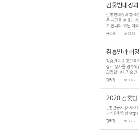
김홍빈대장과 
김홍빈대장과 함께걷
든 시간을 보내고 
고 합니다.회원 여러분
관리자
3336
김홍빈과 희망
김홍빈과 희망만들기
잠시 행사를 멈추었
희망합니다.김홍빈
관리자
3917
2020 김홍빈
[ 훈련공지 ]2020
부식훈련영상https:/
관리자
3357