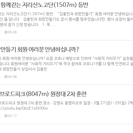
함께걷는 지리산노고단(1507m) 등반
는 지리산노고단(1,507m) 등반 “김홍빈과 희망만들기” 회원 여러분 안녕하십니까
계신 줄 압니다. 김홍빈과 희망만들기도 잠시 행사를 멈추었습니다만, 행사 요청이 
의 참가 신청 받습니다. 1. 목 . . .
05-06
만들기 회원 여러분 안녕하십니까?
 회원 여러분 안녕하십니까?요즘 코로나 예방으로 인하여 “사회적 거리두기” 실천을
습니다.회원여러분 “사회적 거리두기”에 적극 참여로 코로나19를 다 함께 안전하고 
과 희망만들기 상임이사 김홍빈
04-06
 브로드피크(8047m) 원정대 2차 훈련
 브로드피크 원정대 2차 훈련 장소 : 강원도 용평리조트 일정 : 3월 27(금)~29(일) 
/youtu.be/QccE1oDrXXw
03-17