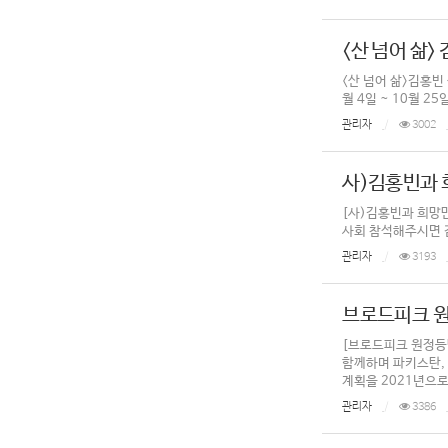
<산 넘어 삶
<산 넘어 삶>김홍빈
월 4일 ~ 10월 25
관리자
3002
사)김홍빈과 
[사)김홍빈과 희망만들
사회 참석해주시면 
관리자
3193
브로드피크 
[브로드피크 원정등
함께하며 파키스탄, 
계획을 2021년으로
관리자
3386