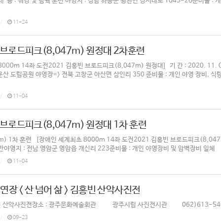
원내 용 : 워킹 및 팀웍 훈련 야영지 : 경남 하동군 횡천면 경서대로 1045-26준비물 :
11-24
 브로드피크(8,047m) 원정대 2차훈련
00m 14좌 도전2021 김홍빈 브로드피크(8,047m) 원정대] 기 간 : 2020. 11. 07(
운산 도립공원 야영장=> 전북 고창군 아산면 삼인리 350 준비물 : 개인 야영 장비, 식량
11-04
 브로드피크(8,047m) 원정대 1차 훈련
 1차 훈련 [장애인 세계최초 8000m 14좌 도전2021 김홍빈 브로드피크(8,047m) 원정대
야영지 : 전남 영암군 영암읍 개신리 223준비물 : 개인 야영장비 및 암벽장비 일체
11-04
달 연장 < 산 넘어 삶 > 김홍빈 산악사진전
홍빈 산악사진전장소 : 광주문화예술회관 광주시립 사진전시관 062)613-5405 광주시 
09-23