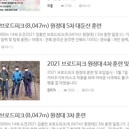
무돌
2708
04-01
 브로드피크(8,047m) 원정대 5차 대둔산 훈련
0m 14좌 도전2021 김홍빈 브로드피크(8,047m) 원정대] < 5차 훈련 일정 >▷ 기 간 :
 암벽 및 팀웍 훈련▷ 야영지 : 전북 완주군 운주면 산북리 1055▷ 준비물 : 개인 암벽/야
03-12
2021 브로드피크 원정대 4차 훈련 및
2021 브로드피크 원정대 훈련 및 모임일시 : 3월 7
거리두기와 마스크 착용을 하며 어려운 시국에도 불구
행을 잘 마쳤습니다.
관리자
2505
03-08
 브로드피크(8,047m) 원정대 3차 훈련
00m 14좌 도전2021 김홍빈 브로드피크(8,047m) 원정대]< 3차 훈련 일정 >기 간 : 