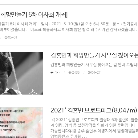
 희망만들기 6차 이사회 개최]
기 6차 이사회 개최]- 일시 : 2021. 5. 10(월)일 오후 6시 30분- 장소 : 전
 미루어졌습니다. 마스크 착용하시고 이사회 많은 참석 해주시기면 감사하겠습니다.
05-01
김홍빈과 희망만들기 사무실 찾아오는 
김홍빈과 희망만들기 사무실 찾아오는 길 안내 드립니다
관리자
2435
04-27
2021' 김홍빈 브로드피크(8,047m
◁ 2021‘ 김홍빈 브로드피크 원정대 6차 훈련이 
과 위킹, 암벽 등 실전감각을 익히기 위한 훈련입니다
가능합니다위킹 종주 훈련후 야영지에서 원정대원들과
암벽등반과 주마링 . . .