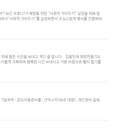
?최근 코로나19 예방을 위한 “사회적 거리두기” 실천을 위해 힘
들어와서“사회적 거리두기”를 실천하면서 조심스럽게 행사를 진행하려
 위해 힘든 시간을 보내고 계신 줄 압니다. 김홍빈과 희망만들기도
슬기롭게 극복하며 행복한 시간 보내시고 기쁜 마음으로 빨리 뵙기를
2박 3일숙박 : 콘도이용준비물 : 산악스키(보유 대원), 개인장비 일체,