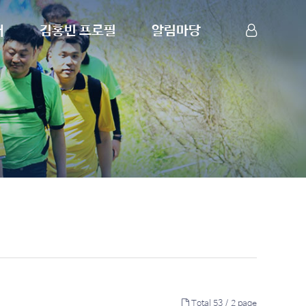
내
김홍빈 프로필
알림마당
산악인 김홍빈
공지사항
LOG IN
SIGN UP
프로필
포토갤러리
포상경력
영상자료실
7대륙 최고봉
언론보도
8000m 14좌
연례보고
스키/사이클
행사요청
원정대 후원사
자유게시판
Total 53 /
2 page