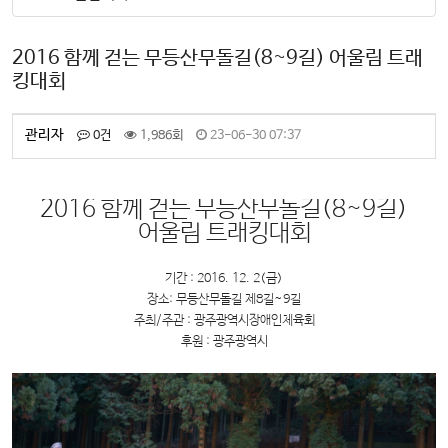
2016 함께 걷는 무등산무돌길(8~9길) 어울림 트래
킹대회
관리자
0건
1,986회
23-06-30 07:37
2016 함께 걷는 무등산무돌길(8~9길)
어울림 트래킹대회
기간 : 2016. 12. 2(금)
장소: 무등산무돌길 제8길~9길
주최/주관 : 광주광역시장애인체육회
후원 : 광주광역시